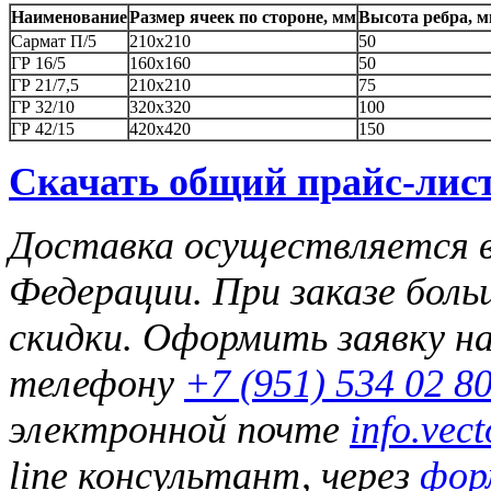
Наименование
Размер ячеек по стороне, мм
Высота ребра, 
Сармат П/5
210х210
50
ГР 16/5
160х160
50
ГР 21/7,5
210х210
75
ГР 32/10
320х320
100
ГР 42/15
420х420
150
Скачать общий прайс-лист
Доставка осуществляется в
Федерации. При заказе бол
скидки. Оформить заявку 
телефону
+7 (951) 534 02 8
электронной почте
info.vec
line консультант, через
фор