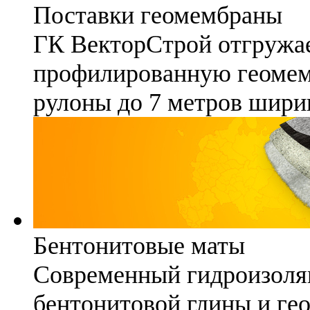
Поставки геомембраны
ГК ВекторСтрой отгружае
профилированную геомемб
рулоны до 7 метров шири
Бентонитовые маты
Современный гидроизоля
бентонитовой глины и гео