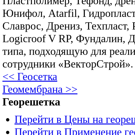
Пластполимер, Тефонд, дре
Юнифол, Atarfil, Гидропласт
Славрос, Дрениз, Техпласт, 
Logicroof V RP, Фундалин, 
типа, подходящую для реали
сотрудники «ВекторСтрой».
<< Геосетка
Геомембрана >>
Георешетка
Перейти в Цены на георе
Перейти в Применение г