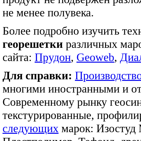
не менее полувека.
Более подробно изучить те
георешетки
различных мар
сайта:
Прудон
,
Geoweb
,
Диа
Для справки:
Производств
многими иностранными и о
Современному рынку геосин
текстурированные, профил
следующих
марок: Изостуд 